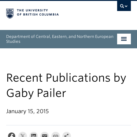
Department of Central, Eastern, and Northern European
Studies
Undergraduate
Graduate
Recent Publications by
People
Gaby Pailer
Research
January 15, 2015
News & Events
About